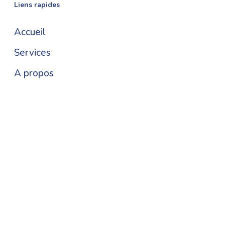
Liens rapides
Accueil
Services
A propos
Notre savoir faire
Actualités
Contact
Services
Hydrogéologie
Eaux pluviales